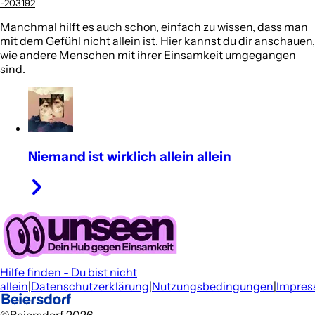
-203192
Manchmal hilft es auch schon, einfach zu wissen, dass man
mit dem Gefühl nicht allein ist. Hier kannst du dir anschauen,
wie andere Menschen mit ihrer Einsamkeit umgegangen
sind.
Niemand ist wirklich allein allein
Hilfe finden - Du bist nicht
allein
|
Datenschutzerklärung
|
Nutzungsbedingungen
|
Impre
©Beiersdorf 2026